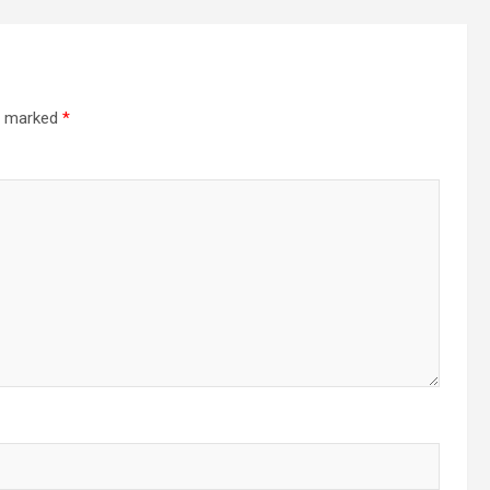
re marked
*