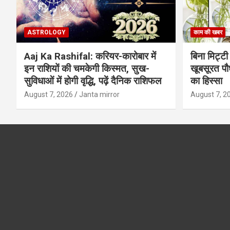
ASTROLOGY
काम की खबर
Aaj Ka Rashifal: करियर-कारोबार में
बिना मिट्टी औ
इन राशियों की चमकेगी किस्मत, सुख-
खूबसूरत पौधे
सुविधाओं में होगी वृद्धि, पढ़ें दैनिक राशिफल
का हिस्‍सा
August 7, 2026
Janta mirror
August 7, 2