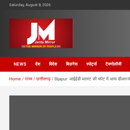
Skip
Saturday, August 8, 2026
to
content
The Mirror of People
Janta Mirror
NEWS
देश
विदेश
बिज़नेस
स्पोर्ट्स
टेक्नोलॉजी
Home
राज्य
छत्तीसगढ़
Bijapur: आईईडी ब्लास्ट की चपेट में आया डीआरज