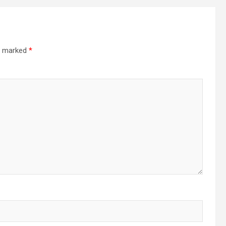
re marked
*