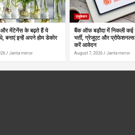
एजुकेशन
र मेंटेनेंस के बढ़ते हैं ये
बैंक ऑफ बड़ौदा में निकली कई 
, बनाएं इन्‍हें अपने होम डेकोर
भर्ती, ग्रेजुएट और प्रोफेशनल
करें आवेदन
026
Janta mirror
August 7, 2026
Janta mirror