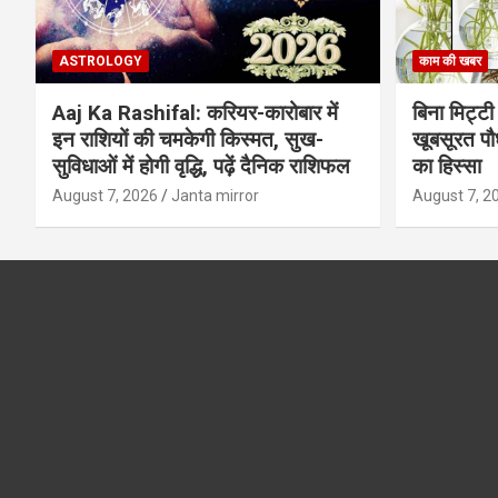
ASTROLOGY
काम की खबर
Aaj Ka Rashifal: करियर-कारोबार में
बिना मिट्टी औ
इन राशियों की चमकेगी किस्मत, सुख-
खूबसूरत पौधे
सुविधाओं में होगी वृद्धि, पढ़ें दैनिक राशिफल
का हिस्‍सा
August 7, 2026
Janta mirror
August 7, 2