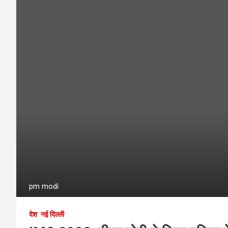
pm modi
देश
नई दिल्ली