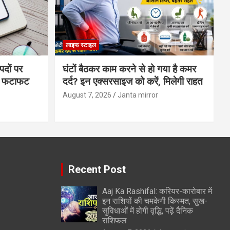
लाइफ स्टाइल
पदों पर
घंटों बैठकर काम करने से हो गया है कमर
्स फटाफट
दर्द? इन एक्सरसाइज को करें, मिलेगी राहत
August 7, 2026
Janta mirror
Recent Post
Aaj Ka Rashifal: करियर-कारोबार में
इन राशियों की चमकेगी किस्मत, सुख-
सुविधाओं में होगी वृद्धि, पढ़ें दैनिक
राशिफल