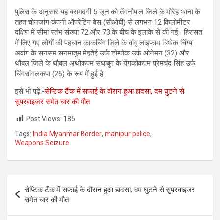
पुलिस के अनुसार यह बरामदगी 5 जून को तेंगनौपाल जिले के मोरेह थाना के
तहत चोनजांग कंपनी ऑपरेटिंग बेस (सीओबी) से लगभग 12 किलोमीटर
दक्षिण में सीमा स्तंभ संख्या 72 और 73 के बीच के इलाके से की गई. हिरासत
में लिए गए लोगों की पहचान काकचिंग जिले के वांगू लाइफाम चिथेक चिंग्या
अवांग के सनसम सनमातुम मेइतेई उर्फ ​​टोम्पोक उर्फ ​​ओनेमन (32) और
थौबल जिले के थौबल अथोकपम संधाबुंग के येंगकोकपम प्रेमचंद सिंह उर्फ ​​
चिंगसांगलकपा (26) के रूप में हुई है.
इसे भी पढ़ें:-
सेप्टिक टैंक में सफाई के दौरान हुआ हादसा, दम घुटने से
सुपरवाइजर समेत चार की मौत
Post Views:
185
Tags:
India Myanmar Border
,
manipur police
,
Weapons Seizure
Post
सेप्टिक टैंक में सफाई के दौरान हुआ हादसा, दम घुटने से सुपरवाइजर
navigation
समेत चार की मौत