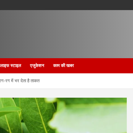
लाइफ स्टाइल
एजुकेशन
काम की खबर
रग-रग में भर देता है ताकत