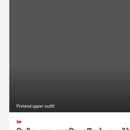
Pretend upper outfit
देश