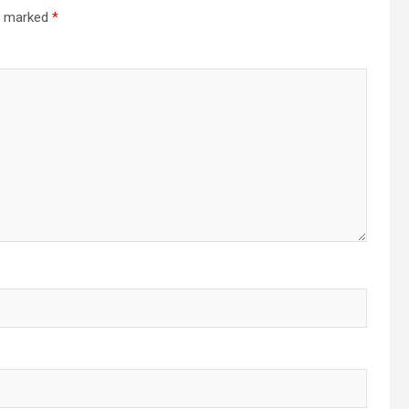
re marked
*