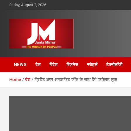
Skip
Friday, August 7, 2026
to
content
The Mirror of People
Janta Mirror
NEWS
देश
विदेश
बिज़नेस
स्पोर्ट्स
टेक्नोलॉजी
Home
देश
प्रिटेंड अपर आउटफिट जींस के साथ देंगे परफेक्‍ट लुक…