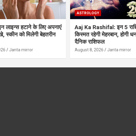
ASTROLOGY
इन लाइन्स हटाने के लिए अपनाएं
Aaj Ka Rashifal: इन 5 राशि
स्खे, स्कीन को मिलेगी बेहतरीन
किस्मत रहेगी मेहरबान, होगी धनवर्
दैनिक राशिफल
026
Janta mirror
August 8, 2026
Janta mirror