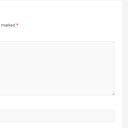
re marked
*