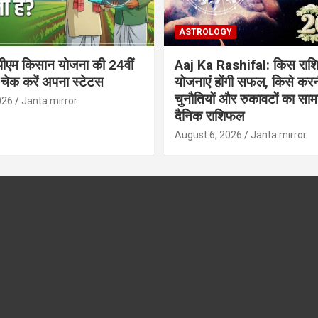
ASTROLOGY
ीएम किसान योजना की 24वीं
Aaj Ka Rashifal: किस राशि
 चेक करें अपना स्टेटस
योजनाएं होंगी सफल, किसे करन
चुनौतियों और रुकावटों का सामना
026
Janta mirror
दैनिक राशिफल
August 6, 2026
Janta mirror