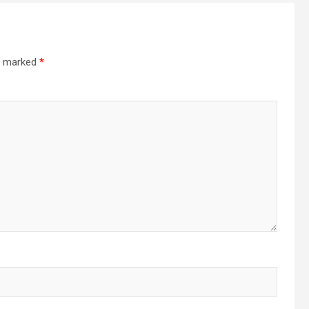
re marked
*