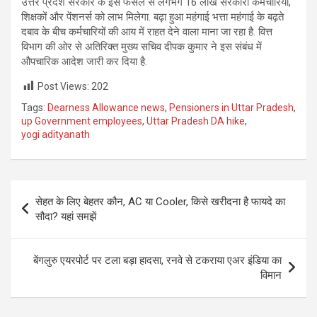
उत्तर प्रदेश सरकार के इस फैसले से लगभग 16 लाख सरकारी कर्मचारियों,
शिक्षकों और पेंशनर्स को लाभ मिलेगा. बढ़ा हुआ महंगाई भत्ता महंगाई के बढ़ते
दबाव के बीच कर्मचारियों की आय में राहत देने वाला माना जा रहा है. वित्त
विभाग की ओर से अतिरिक्त मुख्य सचिव दीपक कुमार ने इस संबंध में
औपचारिक आदेश जारी कर दिया है.
Post Views:
202
Tags:
Dearness Allowance news
,
Pensioners in Uttar Pradesh
,
up Government employees
,
Uttar Pradesh DA hike
,
yogi adityanath
Post
सेहत के लिए बेहतर कौन, AC या Cooler, किसे खरीदना है फायदे का
navigation
सौदा? यहां समझें
बेंगलुरु एयरपोर्ट पर टला बड़ा हादसा, रनवे से टकराया एअर इंडिया का
विमान