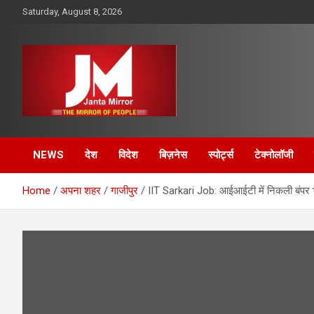
Skip
Saturday, August 8, 2026
to
content
The Mirror of People
Janta Mirror
NEWS
देश
विदेश
बिज़नेस
स्पोर्ट्स
टेक्नोलॉजी
Home
अपना शहर
गाजीपुर
IIT Sarkari Job: आईआईटी में निकली बंपर भर