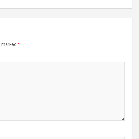
re marked
*