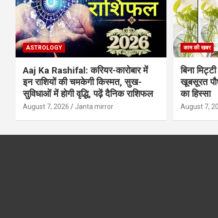
ASTROLOGY
काम की खबर
Aaj Ka Rashifal: करियर-कारोबार में
बिना मिट्टी औ
इन राशियों की चमकेगी किस्मत, सुख-
खूबसूरत पौधे
सुविधाओं में होगी वृद्धि, पढ़ें दैनिक राशिफल
का हिस्‍सा
August 7, 2026
Janta mirror
August 7, 2