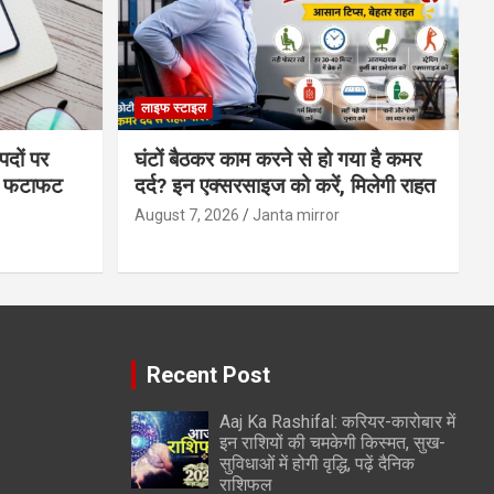
लाइफ स्टाइल
पदों पर
घंटों बैठकर काम करने से हो गया है कमर
्स फटाफट
दर्द? इन एक्सरसाइज को करें, मिलेगी राहत
August 7, 2026
Janta mirror
Recent Post
Aaj Ka Rashifal: करियर-कारोबार में
इन राशियों की चमकेगी किस्मत, सुख-
सुविधाओं में होगी वृद्धि, पढ़ें दैनिक
राशिफल