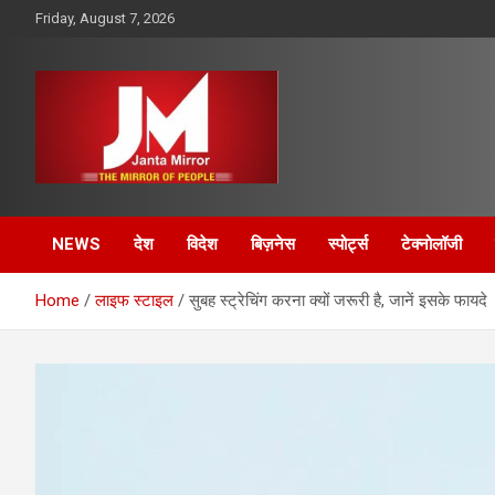
Skip
Friday, August 7, 2026
to
content
The Mirror of People
Janta Mirror
NEWS
देश
विदेश
बिज़नेस
स्पोर्ट्स
टेक्नोलॉजी
Home
लाइफ स्टाइल
सुबह स्ट्रेचिंग करना क्यों जरूरी है, जानें इसके फायदे