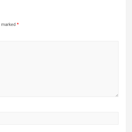
re marked
*