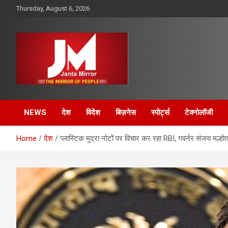
Skip
Thursday, August 6, 2026
to
content
The Mirror of People
Janta Mirror
NEWS
देश
विदेश
बिज़नेस
स्पोर्ट्स
टेक्नोलॉजी
Home
देश
प्लास्टिक मुद्रा नोटों पर विचार कर रहा RBI, गवर्नर संजय मल्ह