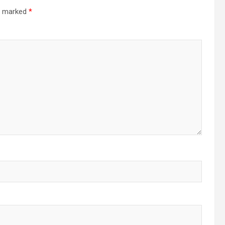
re marked
*