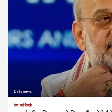
Delhi news
देश
नई दिल्ली