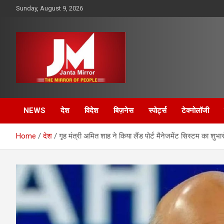
Skip
Sunday, August 9, 2026
to
content
The Mirror of People
Janta Mirror
NEWS
देश
विदेश
बिज़नेस
स्पोर्ट्स
टेक्नोलॉजी
Home
देश
गृह मंत्री अमित शाह ने किया लैंड पोर्ट मैनेजमेंट सिस्टम का शुभार