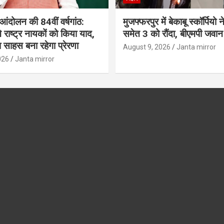
आंदोलन की 84वीं वर्षगांठ:
मुजफ्फरपुर में बेकाबू स्कॉर्पियो 
े राष्ट्र नायकों को किया याद,
समेत 3 को रौंदा, बीएमपी जवा
साहस बना रहेगा प्रेरणा
August 9, 2026
Janta mirror
026
Janta mirror