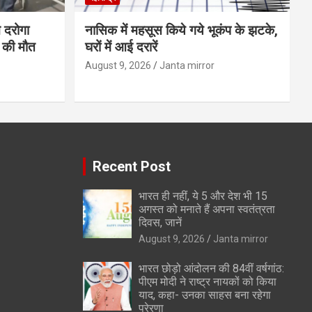
ने दरोगा
नासिक में महसूस किये गये भूकंप के झटके,
न की मौत
घरों में आई दरारें
August 9, 2026
Janta mirror
Recent Post
भारत ही नहीं, ये 5 और देश भी 15
अगस्त को मनाते हैं अपना स्वतंत्रता
दिवस, जानें
August 9, 2026
Janta mirror
भारत छोड़ो आंदोलन की 84वीं वर्षगांठ:
पीएम मोदी ने राष्ट्र नायकों को किया
याद, कहा- उनका साहस बना रहेगा
प्रेरणा