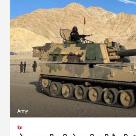
Army
देश