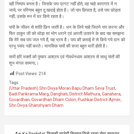
वही निष्पाप बनता है। जिसके पाप प्रगट नहीं होते, वह चाहे कारागार में न
जाये, पर परिणाम बहुत दु:खदाई होता है। जो पाप छिपाता है, उसे पाप छोड़ता
नहीं, उसके मन में घर किये रहता है।
पापी के जीवन से शांति छिन जाती है। धन के लिये चाहे जितने पाप करना और
फिर ठाकुर जी को थोड़ा सा भोग धराने एवं आरती उतारने के बाद यह समझना
कि मेरे सब पाप जल गये हैं, यह भ्रम है। पाप की कमाई में से किये गये दान को
प्रभु पसंद नहीं करते। मानसिक पापों की सजा बहुत भारी होती है।
सभी हरि भक्तों को पुष्कर आश्रम एवं गोवर्धनधाम आश्रम से साधु संतों की
शुभ मंगल कामना,।
Post Views:
214
Tags:
(Uttar Pradesh) Shri Divya Morari Bapu Dham Seva Trust
,
Badi Parikrama Marg
,
Danghati
,
District-Mathura
,
Ganahera
,
Govardhan
,
Govardhan Dham Colon
,
Pushkar District-Ajmer
,
Shri Divya Ghanshyam Dham
Post
Aaj Ka Rashifal: किसकी खुलेगी किस्मत,किसे रहना होगा सावधान,