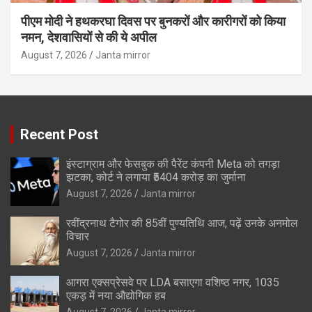
पीएम मोदी ने हथकरघा दिवस पर बुनकरों और कारीगरों को किया
नमन, देशवासियों से की ये अपील
August 7, 2026
Janta mirror
Recent Post
इंस्टाग्राम और फेसबुक की पैरेंट कंपनी Meta को तगड़ा
झटका, कोर्ट ने लगाया ₹5404 करोड़ का जुर्माना
August 7, 2026
Janta mirror
रवींद्रनाथ टैगोर की 85वीं पुण्यतिथि आज, पढ़ें उनके अनमोल
विचार
August 7, 2026
Janta mirror
आगरा एक्सप्रेसवे पर LDA बसाएगा वशिष्ठ नगर, 1035
एकड़ में नया औद्योगिक हब