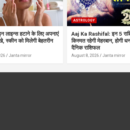
ASTROLOGY
इन लाइन्स हटाने के लिए अपनाएं
Aaj Ka Rashifal: इन 5 राशि
स्खे, स्कीन को मिलेगी बेहतरीन
किस्मत रहेगी मेहरबान, होगी धनवर्
दैनिक राशिफल
026
Janta mirror
August 8, 2026
Janta mirror