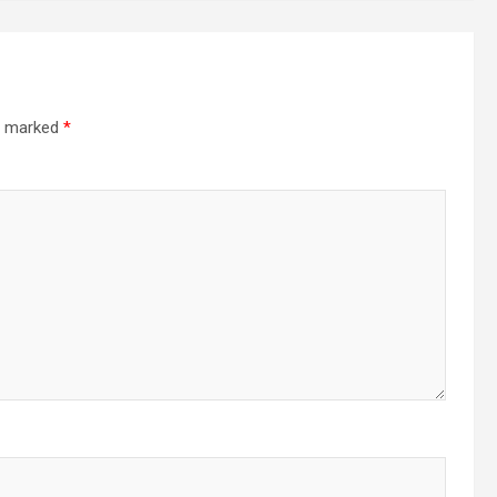
re marked
*