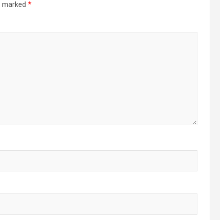
re marked
*