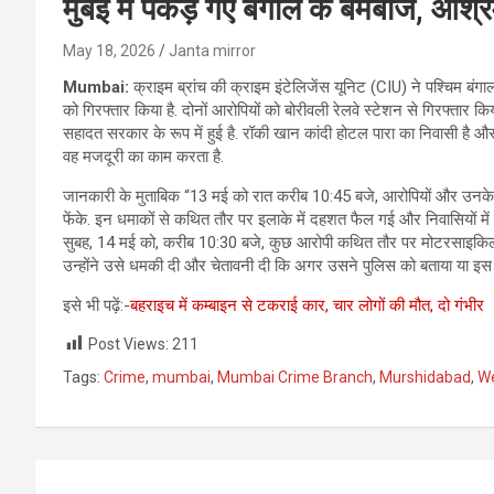
मुंबई में पकड़े गए बंगाल के बमबाज, आश्
May 18, 2026
Janta mirror
Mumbai:
क्राइम ब्रांच की क्राइम इंटेलिजेंस यूनिट (CIU) ने पश्चिम बंगाल
को गिरफ्तार किया है. दोनों आरोपियों को बोरीवली रेलवे स्टेशन से गिरफ्तार 
सहादत सरकार के रूप में हुई है. रॉकी खान कांदी होटल पारा का निवासी है और
वह मजदूरी का काम करता है.
जानकारी के मुताबिक “13 मई को रात करीब 10:45 बजे, आरोपियों और उनके स
फेंके. इन धमाकों से कथित तौर पर इलाके में दहशत फैल गई और निवासियों में
सुबह, 14 मई को, करीब 10:30 बजे, कुछ आरोपी कथित तौर पर मोटरसाइकिल
उन्होंने उसे धमकी दी और चेतावनी दी कि अगर उसने पुलिस को बताया या इस 
इसे भी पढ़ें:-
बहराइच में कम्बाइन से टकराई कार, चार लोगों की मौत, दो गंभीर
Post Views:
211
Tags:
Crime
,
mumbai
,
Mumbai Crime Branch
,
Murshidabad
,
We
Post