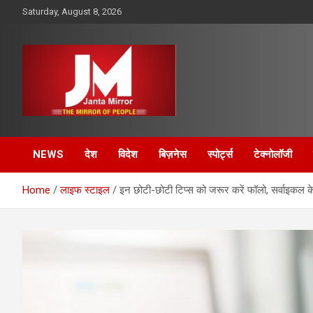
Skip
Saturday, August 8, 2026
to
content
The Mirror of People
Janta Mirror
NEWS
देश
विदेश
बिज़नेस
स्पोर्ट्स
टेक्नोलॉजी
Home
लाइफ स्टाइल
इन छोटी-छोटी टिप्स को जरूर करें फॉलो, सर्वाइकल के 