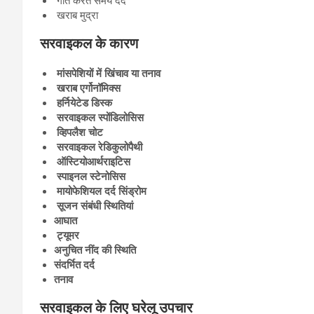
गति करते समय दर्द
खराब मुद्रा
सरवाइकल के कारण
मांसपेशियों में खिंचाव या तनाव
खराब एर्गोनॉमिक्स
हर्नियेटेड डिस्क
सरवाइकल स्पोंडिलोसिस
व्हिपलैश चोट
सरवाइकल रेडिकुलोपैथी
ऑस्टियोआर्थराइटिस
स्पाइनल स्टेनोसिस
मायोफेशियल दर्द सिंड्रोम
सूजन संबंधी स्थितियां
आघात
ट्यूमर
अनुचित नींद की स्थिति
संदर्भित दर्द
तनाव
सरवाइकल के लिए घरेलू उपचार