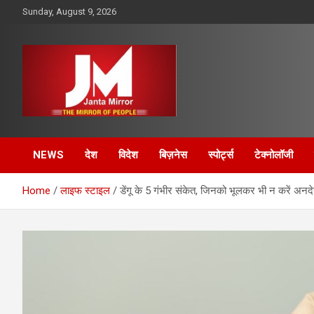
Skip
Sunday, August 9, 2026
to
content
The Mirror of People
Janta Mirror
NEWS
देश
विदेश
बिज़नेस
स्पोर्ट्स
टेक्नोलॉजी
Home
लाइफ स्टाइल
डेंगू के 5 गंभीर संकेत, जिनको भूलकर भी न करें अन