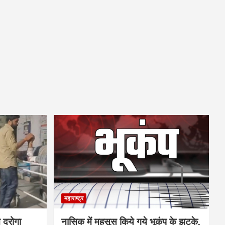
महाराष्ट्र
ने दरोगा
नासिक में महसूस किये गये भूकंप के झटके,