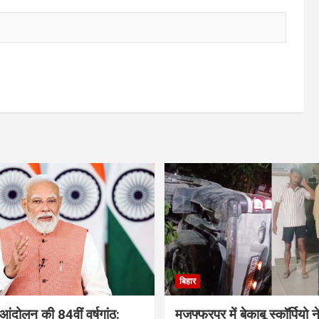
बिहार
आंदोलन की 84वीं वर्षगांठ:
मुजफ्फरपुर में बेकाबू स्कॉर्पियो 