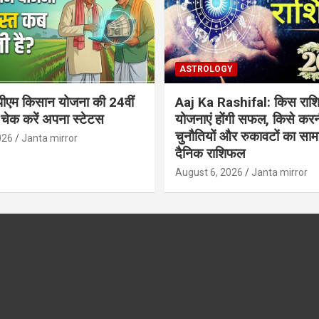
ASTROLOGY
ीएम किसान योजना की 24वीं
Aaj Ka Rashifal: किस राशि
 चेक करें अपना स्टेटस
योजनाएं होंगी सफल, किसे करन
चुनौतियों और रुकावटों का सामना
026
Janta mirror
दैनिक राशिफल
August 6, 2026
Janta mirror