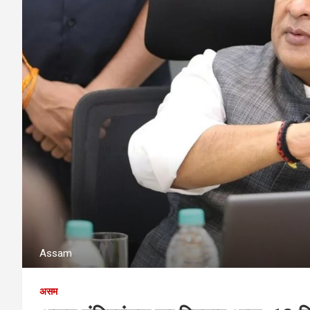
Assam
असम