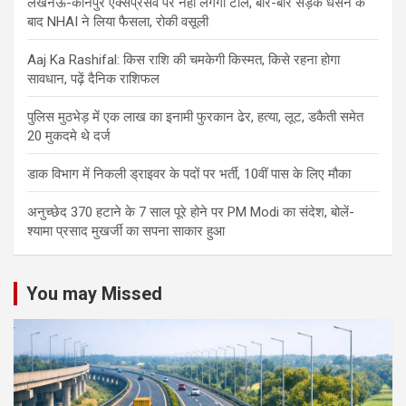
लखनऊ-कानपुर एक्सप्रेसवे पर नहीं लगेगा टोल, बार-बार सड़क धंसने के
बाद NHAI ने लिया फैसला, रोकी वसूली
Aaj Ka Rashifal: किस राशि की चमकेगी किस्मत, किसे रहना होगा
सावधान, पढ़ें दैनिक राशिफल
पुलिस मुठभेड़ में एक लाख का इनामी फुरकान ढेर, हत्या, लूट, डकैती समेत
20 मुकदमे थे दर्ज
डाक विभाग में निकली ड्राइवर के पदों पर भर्ती, 10वीं पास के लिए मौका
अनुच्छेद 370 हटाने के 7 साल पूरे होने पर PM Modi का संदेश, बोलें-
श्यामा प्रसाद मुखर्जी का सपना साकार हुआ
You may Missed