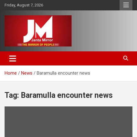
Skip
Friday, August 7, 2026
to
content
The Mirror of People
Janta Mirror
Home
News
Baramulla encounter news
Tag:
Baramulla encounter news